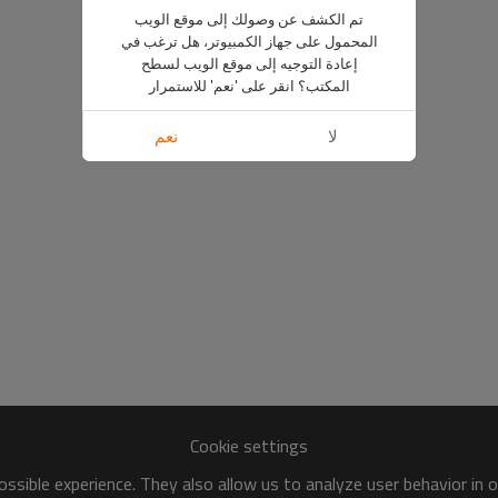
تم الكشف عن وصولك إلى موقع الويب
المحمول على جهاز الكمبيوتر، هل ترغب في
إعادة التوجيه إلى موقع الويب لسطح
المكتب؟ انقر على 'نعم' للاستمرار
لا
نعم
Cookie settings
ssible experience. They also allow us to analyze user behavior in 