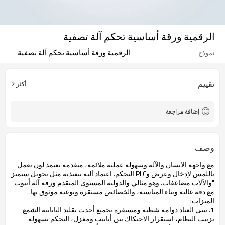
الرقمية ورقة أساسية تحكم آلة تصفية
الرقمية ورقة أساسية تحكم آلة تصفية
نموذج
تقييم
أكثر
إضافة مراجعة
وصف
مع واجهة
الانسان والآلة
و
سهولة
عملية ملائمة
،
متقدمة تعتمد
لون
تعمل
باللمس
لإدخال
وعرض و
PLC
التحكم.
اعتماد
آلية تنفيذية
مثل
تحويل
سيمنز
"
والآلات
مضاعفات
.
وهو
مثالي
والدولية
المستوى المتقدم
ورقة
آلة
أنبوب
مع دقة عالية
وبناء
المناسبة
، والخصائص
مستقرة و
نوعية موثوق بها.
الميزات
:
1.
تبنى
العتاد
دوامة شطبة
ومستقرة
تجميع
أحدث
تقليد
اليابانية
الشمع
تزييت
النظام،
استقرار
الاحتكاك
بين
أنابيب و
مغزل
،
التحكم بسهولة