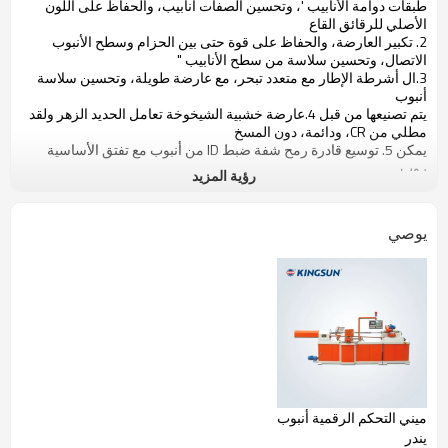
طبقات
دوامة
الأنابيب
'
، وتحسين
الصفات
أنابيب
، والحفاظ على
اللون
الأصلي
لل
رقائق
القاع
2.
تكبير
العارضة
، والحفاظ على
قوة
حتى
بين
الحزام
و
سطح
الأنبوب
الاتصال
،
وتحسين
سلاسة
من سطح
الأنابيب
"
3.
ال
أشرطة
الإطار مع
متعدد
تبحر
،
مع
عارضة
طويلة
، وتحسين
سلاسة
أنبوب
يتم تصنيعها
من قبل
4.
عارضة خشبية
الشيخوخة
تعامل
الحديد الزهر
و
لقد
مطلي
من
CR
، ودائمة،
دون
المسخ
يمكن
5.
توسيع
قادرة
رمح
شفة
ضبط
ID
من أنبوب
مع
تفتق
الأساسية
روب
رؤية المزيد
، على نحو سلس
6.
ارتفاع
السرعة و
منخفضة
المقاومة
قطع
النظام،
قليلة
النفايات
7.
تغيير
قادرة
السرعة
يوصي
8.
إضافي
التعميم
سكين
قطع
النظام
9.
دائرة كهربائية
و
الأجهزة الكهربائية
بتصميم وتركيب
وفق المعايير
الدولية
ميني التحكم الرقمية أنبوب
يندر